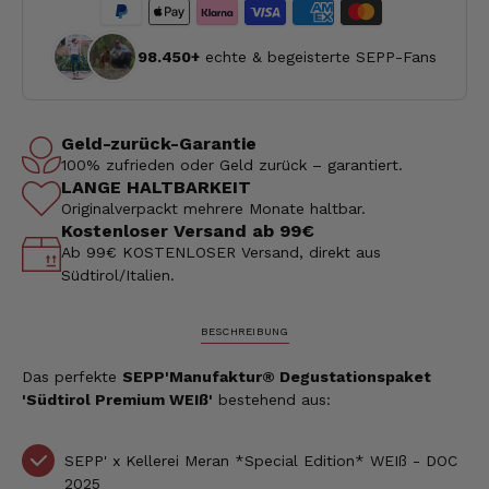
98.450+
echte & begeisterte SEPP-Fans
Geld-zurück-Garantie
100% zufrieden oder Geld zurück – garantiert.
LANGE HALTBARKEIT
Originalverpackt mehrere Monate haltbar.
Kostenloser Versand ab 99€
Ab 99€ KOSTENLOSER Versand, direkt aus
Südtirol/Italien.
BESCHREIBUNG
Das perfekte
SEPP'Manufaktur® Degustationspaket
'Südtirol Premium WEIß'
bestehend aus:
SEPP' x Kellerei Meran *Special Edition* WEIß - DOC
2025