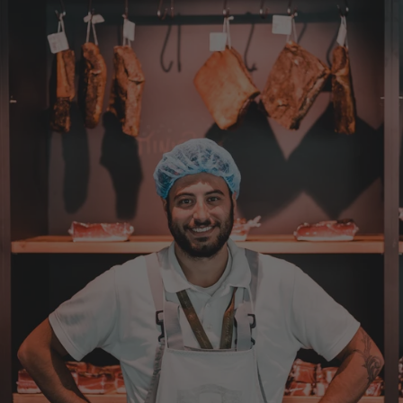
Wolfgang
Verifizierter Kunde
Qualität, Geschmack die Lieferung und die
Verpackung, alles super. Bei kleinen
Problemen wurde sofort geholfen. Hier kann
man ohne bedenken bestellen.
7.8.2026
Steffi
Verifizierter Kunde
Sehr gute Produkte und auch eine schnelle
Lieferung. Produkte auch lange haltbar.
7.8.2026
Bernhard
Verifizierter Kunde
Die Ware wurde sehr schnell geliefert und ich
habe sie dann auch gleich probiert und es ist