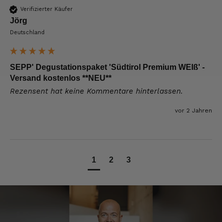
Verifizierter Käufer
Josef
Jörg
Verifizierter Kunde
Deutschland
Seit ich SEPP-Manufaktur kenne, bestelle ich
nur noch da. Große Auswahl, für jeden ist
was dabei. Für mich passt die Preis-Leistung
ebenso. Ich bleib dabei.
SEPP' Degustationspaket 'Südtirol Premium WEIß' -
8.8.2026
Versand kostenlos **NEU**
Rezensent hat keine Kommentare hinterlassen.
Tatsiana
vor 2 Jahren
Verifizierter Kunde
Schnelle Lieferung.Sehr zufrieden.Danke.
8.8.2026
1
2
3
Jörg
Verifizierter Kunde
Lecker Probierpaket, schnelle Lieferung. Top
8.8.2026