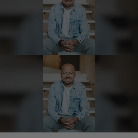
Kerstin
Verifizierter Kunde
Die Produkte finde ich immer wieder sehr
gut, Bestelle sie wieder 😋
7.8.2026
Anonym
Verifizierter Kunde
Der Schinken ist unser Favorit. Einfach
köstlich und ruckzuck aufgegessen!!!!!!!
Deshalb haben wir einen Vorrat angelegt.
7.8.2026
Ulrich Karl
Verifizierter Kunde
1 A Qualität, preiswert und schnell. Gern
wieder. Danke!
7.8.2026