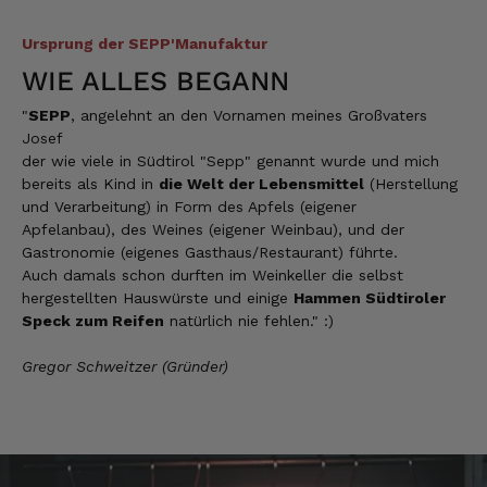
Ursprung der SEPP'Manufaktur
Stefan
WIE ALLES BEGANN
Verifizierter Kunde
Top Ware. Top Lieferung. Immer wieder👍
"
SEPP
, angelehnt an den Vornamen meines Großvaters
7.8.2026
Josef
der wie viele in Südtirol "Sepp" genannt wurde und mich
bereits als Kind in
die Welt der Lebensmittel
(Herstellung
und Verarbeitung) in Form des Apfels (eigener
Silvia
Apfelanbau), des Weines (eigener Weinbau), und der
Verifizierter Kunde
Gastronomie (eigenes Gasthaus/Restaurant) führte.
Schmeckt alles sehe lecker würde und werde
immer wieder bestellen. 👍🤤🤤❤️
Auch damals schon durften im Weinkeller die selbst
hergestellten Hauswürste und einige
Hammen Südtiroler
7.8.2026
Speck zum Reifen
natürlich nie fehlen." :)
Gregor Schweitzer (Gründer)
Ellen
Verifizierter Kunde
Eurer Speck 🥓 ist einfach zum reinknien. Der
Geschmack… wie auf Wolke sieben.
7.8.2026