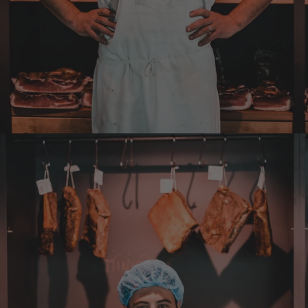
natürlich ein wunderbarer Geschmack aus
Tirol und ich bin froh, dass sie so eine gute
Qualität liefert
7.8.2026
Christa
Verifizierter Kunde
Der Schinken schmeckt sehr gut durch die
Bergkräuter. Ich würde mir wünschen
einzelne Teile zu bestellen. Meistens sind es
Pakete. Bin Rentnerin und brauche nicht so
viel.
7.8.2026
Alle Bewertungen Lesen