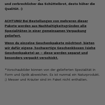
und zerbrechlicher das Schüttelbrot, desto höher die
Qualität. :)
ACHTUNG! Bei Bestellungen von mehreren dieser
Pakete werden aus Nachhaltigkeitsgründen alle
Spezialitäten in einer gemeinsamen Verpackung
geliefert.
Wenn du einzelne Geschenkpakete möchtest, bieten
wir dafür eigene, hochwertige Geschenkboxen (siehe
Geschenkpakete) an – diese werden separat und
besonders verpackt verschickt.
*Vorschaubilder können
von der gelieferten Spezialität
in
Form und Optik abweichen. Es ist nunmal ein Naturprodukt.
;) Messer und Kräuter sind im Paket nicht enthalten.