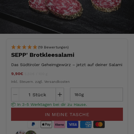
(19 Bewertungen)
SEPP' Brotkleesalami
Das Südtiroler Geheimgewürz – jetzt auf deiner Salami
9,90€
Stückpreis
pro
jeder
5,50€
/
100 g
Inkl. Steuern.
zzgl. Versandkosten
Stück
180g
📦 In 3-5 Werktagen bei dir zu Hause.
IN MEINE TASCHE