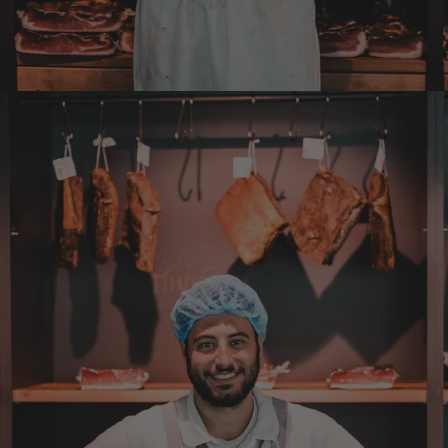
Bisher alles lecker und gut.
7.8.2026
Roland
Verifizierter Kunde
Hallo Ich konnte erst heute mein Paket
abholen , bin sehr überrascht kann Euch nur
weiter empfehlen Lg Roland Rihaczek
6.8.2026
Thorsten
Verifizierter Kunde
Die Abläufe sind super einfach. Die Ware hat
eine sensationelle Qualität und die Lieferung
erfolgt schnell und zuverlässig. 👍
6.8.2026