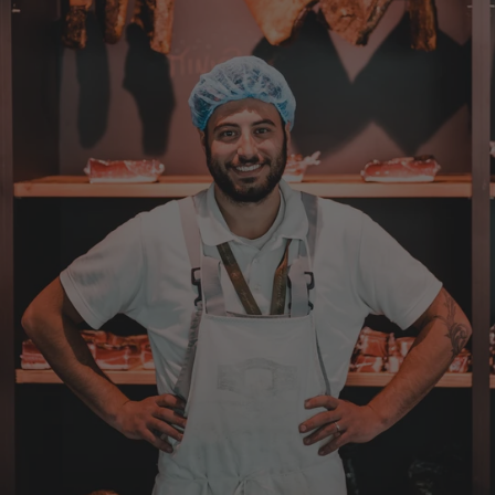
Pakete. Bin Rentnerin und brauche nicht so
viel.
7.8.2026
Ulrich
Verifizierter Kunde
Tolles Angebot, Qualität und Geschmack -
Note 1
7.8.2026
Elfi
Verifizierter Kunde
Man gibt sich sehr viel Mühe mit meine
Wünsche zu erfüllen !! Vielen Dank dafür!!
7.8.2026
Anonym
Verifizierter Kunde