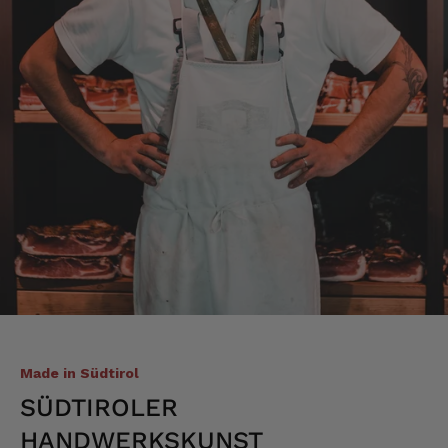
Hans-Jürgen
Verifizierter Kunde
alles super geschmeckt
6.8.2026
Frank
Verifizierter Kunde
Was ich bisher gegessen habe, war sehr
lecker!
6.8.2026
Alle Bewertungen Lesen
Made in Südtirol
SÜDTIROLER
HANDWERKSKUNST