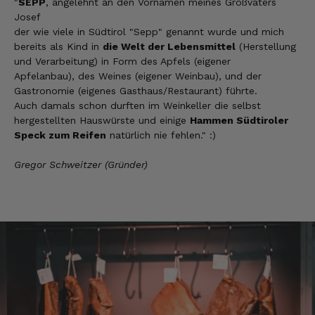
"
SEPP
, angelehnt an den Vornamen meines Großvaters
Steffi
Josef
Verifizierter Kunde
der wie viele in Südtirol "Sepp" genannt wurde und mich
Sehr gute Produkte und auch eine schnelle
bereits als Kind in
die Welt der Lebensmittel
(Herstellung
Lieferung. Produkte auch lange haltbar.
und Verarbeitung) in Form des Apfels (eigener
7.8.2026
Apfelanbau), des Weines (eigener Weinbau), und der
Gastronomie (eigenes Gasthaus/Restaurant) führte.
Auch damals schon durften im Weinkeller die selbst
hergestellten Hauswürste und einige
Hammen Südtiroler
Bernhard
Verifizierter Kunde
Speck zum Reifen
natürlich nie fehlen." :)
Die Ware wurde sehr schnell geliefert und ich
habe sie dann auch gleich probiert und es ist
Gregor Schweitzer (Gründer)
natürlich ein wunderbarer Geschmack aus
Tirol und ich bin froh, dass sie so eine gute
Qualität liefert
7.8.2026
Christa
Verifizierter Kunde
Der Schinken schmeckt sehr gut durch die
Bergkräuter. Ich würde mir wünschen
einzelne Teile zu bestellen. Meistens sind es