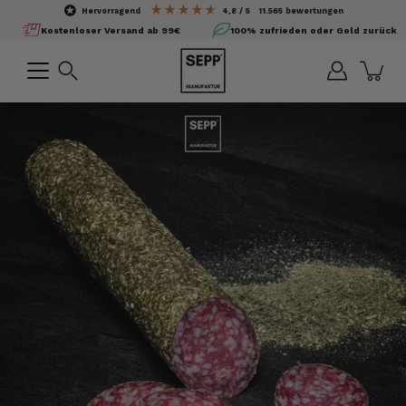
Inhalte
hervorragend
4,8
/ 5
11.565
bewertungen
überspringen
Kostenloser Versand ab 99€
100% zufrieden oder Geld zurück
Suchen
Bild-
Lightbox
öffnen