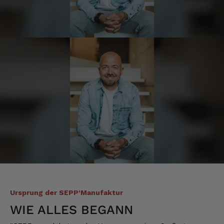
Schmeckt alles sehe lecker würde und werde
immer wieder bestellen. 👍🤤🤤❤️
7.8.2026
Ellen
Verifizierter Kunde
Eurer Speck 🥓 ist einfach zum reinknien. Der
Geschmack… wie auf Wolke sieben.
7.8.2026
Wolfgang
Verifizierter Kunde
Qualität, Geschmack die Lieferung und die
Verpackung, alles super. Bei kleinen
Problemen wurde sofort geholfen. Hier kann
man ohne bedenken bestellen.
Ursprung der SEPP'Manufaktur
7.8.2026
WIE ALLES BEGANN