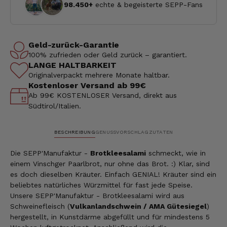
98.450+
echte & begeisterte SEPP-Fans
Geld-zurück-Garantie
100% zufrieden oder Geld zurück – garantiert.
LANGE HALTBARKEIT
Originalverpackt mehrere Monate haltbar.
Kostenloser Versand ab 99€
Ab 99€ KOSTENLOSER Versand, direkt aus
Südtirol/Italien.
BESCHREIBUNG
GENUSSVORSCHLAG
ZUTATEN
Die SEPP'Manufaktur -
Brotkleesalami
schmeckt, wie in
einem Vinschger Paarlbrot, nur ohne das Brot. :) Klar, sind
es doch dieselben Kräuter. Einfach GENIAL! Kräuter sind ein
beliebtes natürliches Würzmittel für fast jede Speise.
Unsere SEPP'Manufaktur - Brotkleesalami wird aus
Schweinefleisch (
Vulkanlandschwein / AMA Gütesiegel
)
hergestellt, in Kunstdärme abgefüllt und für mindestens 5