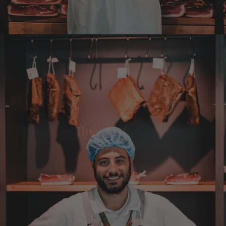
Anonym
Verifizierter Kunde
Bisher alles lecker und gut.
7.8.2026
Roland
Verifizierter Kunde
Hallo Ich konnte erst heute mein Paket
abholen , bin sehr überrascht kann Euch nur
weiter empfehlen Lg Roland Rihaczek
6.8.2026
Thorsten
Verifizierter Kunde
Die Abläufe sind super einfach. Die Ware hat
eine sensationelle Qualität und die Lieferung
erfolgt schnell und zuverlässig. 👍