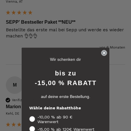
Vienna, AT
SEPP' Bestseller Paket **NEU**
Bestellte das erste mal bei Sepp und werde es wieder 
machen 👌👌👌
vor 6 Monaten
6.242
Bewertungen
Wir schenken dir
4,8
rating
6.242
bewertungen
bis zu
-15,00 % RABATT
reviews-io
M
auf deine erste Bestellung.
4.8
/ 5
Verifizierter Käufer
Kerstin
Marion
Wähle deine Rabatthöhe
Verifizierter Kunde
Verifiziertes
Kehl, DE
Die Produkte finde ich immer wieder sehr
-10,00 % ab 90 €
Kunden-
gut, Bestelle sie wieder 😋
Warenwert
Feedback
7.8.2026
-15,00 % ab 120€ Warenwert