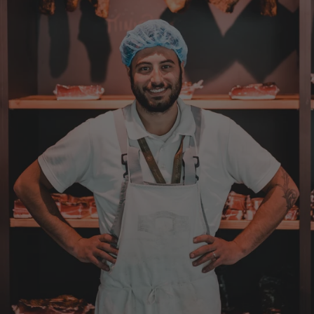
Christa
Verifizierter Kunde
Der Schinken schmeckt sehr gut durch die
Bergkräuter. Ich würde mir wünschen
einzelne Teile zu bestellen. Meistens sind es
Pakete. Bin Rentnerin und brauche nicht so
viel.
7.8.2026
Ulrich
Verifizierter Kunde
Tolles Angebot, Qualität und Geschmack -
Note 1
7.8.2026
Elfi
Verifizierter Kunde
Man gibt sich sehr viel Mühe mit meine
Wünsche zu erfüllen !! Vielen Dank dafür!!
7.8.2026