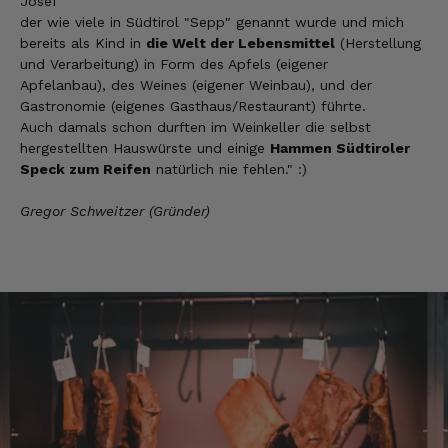
Josef
man ohne bedenken bestellen.
der wie viele in Südtirol "Sepp" genannt wurde und mich
7.8.2026
bereits als Kind in
die Welt der Lebensmittel
(Herstellung
und Verarbeitung) in Form des Apfels (eigener
Apfelanbau), des Weines (eigener Weinbau), und der
Steffi
Gastronomie (eigenes Gasthaus/Restaurant) führte.
Verifizierter Kunde
Auch damals schon durften im Weinkeller die selbst
Sehr gute Produkte und auch eine schnelle
hergestellten Hauswürste und einige
Hammen Südtiroler
Lieferung. Produkte auch lange haltbar.
Speck zum Reifen
natürlich nie fehlen." :)
7.8.2026
Gregor Schweitzer (Gründer)
Bernhard
Verifizierter Kunde
Die Ware wurde sehr schnell geliefert und ich
habe sie dann auch gleich probiert und es ist
natürlich ein wunderbarer Geschmack aus
Tirol und ich bin froh, dass sie so eine gute
Qualität liefert
7.8.2026