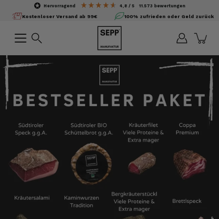
Inhalte
hervorragend
4,8
/ 5
11.573
bewertungen
überspringen
Kostenloser Versand ab 99€
100% zufrieden oder Geld zurück
Suchen
Bild-
Lightbox
öffnen