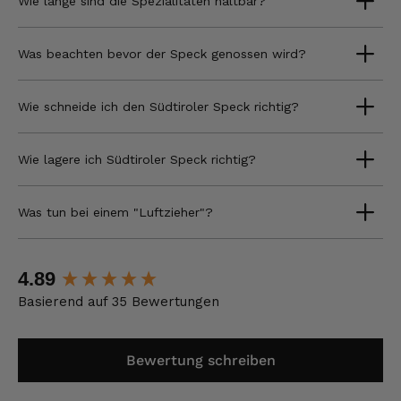
Wie lange sind die Spezialitäten haltbar?
Was beachten bevor der Speck genossen wird?
Wie schneide ich den Südtiroler Speck richtig?
Wie lagere ich Südtiroler Speck richtig?
Was tun bei einem "Luftzieher"?
New content loaded
4.89
Basierend auf 35 Bewertungen
Bewertung schreiben