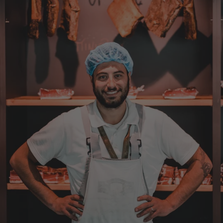
probiert und auch wieder bestellt.
5.8.2026
Norbert
Verifizierter Kunde
Qualität hervorragend, leider ist der Versand
nach Deutschland mit GLS unterirdisch. Bitte
auf DHL umstellen, auch wenn die
Versandkosten dadurch höher sein sollten.
5.8.2026
Manfred
Verifizierter Kunde
Eine super Qualität, klasse im Geschmack,
werde wieder bestellen....bin sehr zufrieden
4.8.2026
Sven