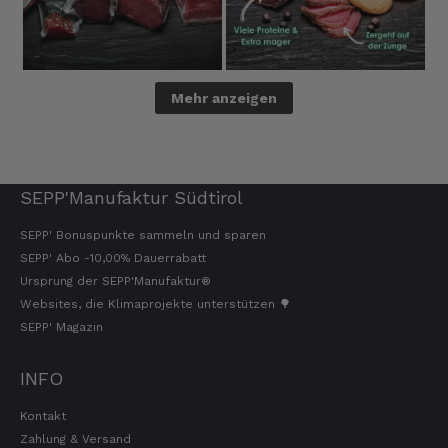
Sebastian
Verifizierter Kunde
Mehr anzeigen
... schnelle Lieferung, super Service und die
Ware( Probierpaket und Speck "Herzstück")
sieht hervorragend aus und schmeckt auch
dementsprechend...
4.8.2026
SEPP'Manufaktur Südtirol
SEPP' Bonuspunkte sammeln und sparen
Mathias
SEPP' Abo -10,00% Dauerrabatt
Verifizierter Kunde
Ursprung der SEPP'Manufaktur®
Die Verpackung hatte beim Transport sehr
Websites, die Klimaprojekte unterstützen 🌳
beschädigt. Aber sonst war alles super!!!
SEPP' Magazin
Gruß Mathias Gotthold
3.8.2026
INFO
Kontakt
Alle Bewertungen Lesen
Zahlung & Versand