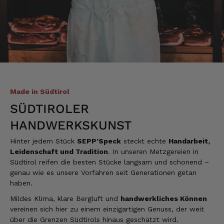
Verifizierter Kunde
Die Qualität ist super und der Geschmack ist
wie in den Dolomieten.
4.8.2026
Hans Joerg
Verifizierter Kunde
Made in Südtirol
Über die Produkte brauchen wir nicht zu
diskutieren, soweit schon probiert alles
SÜDTIROLER
Spitze. Der einzige Wermutstropfen ist die
Zustellung durch GLS. Dieses
HANDWERKSKUNST
Transportunternehmen ist das
unzuverlässigste das es gibt. Die liefern
Hinter jedem Stück
SEPP’Speck
steckt echte
Handarbeit,
Pakete die an Privatadressen gesandt
Leidenschaft und Tradition
. In unseren Metzgereien in
werden meistens zu Abholstationen. Es hat
Südtirol reifen die besten Stücke langsam und schonend –
mir Mühe gekostet das Paket wenigstens an
die Haustüre abgestellt zu bekommen. Bei
genau wie es unsere Vorfahren seit Generationen getan
eventueller Wiederbestellung werde ich Sie
haben.
ersuchen , die Post in Anspruch zu nehmen.
Da wäre ich auch bereit die Transportkosten
Mildes Klima, klare Bergluft und
handwerkliches Können
zu tragen. Mit freundlichen Grüßen Jörg
vereinen sich hier zu einem einzigartigen Genuss, der weit
4.8.2026
über die Grenzen Südtirols hinaus geschätzt wird.