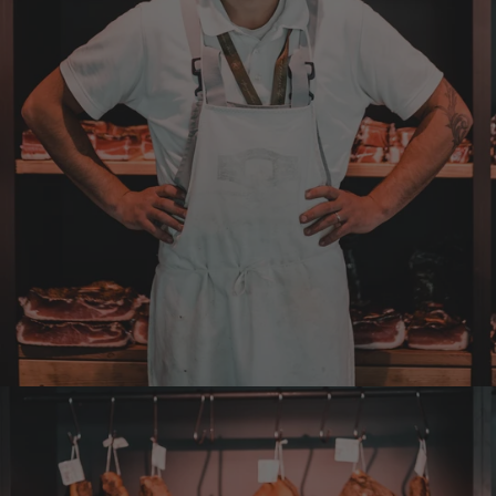
6.8.2026
Frank
Verifizierter Kunde
Was ich bisher gegessen habe, war sehr
lecker!
6.8.2026
Heinrich
Verifizierter Kunde
der Schinken war fest und kernig
ausgewogener Geschmack- ich habe schon
wieder nachbestellt.
5.8.2026
Josef
Verifizierter Kunde
Lieferung funktioniert gut. Geschmack und
Qualität sehr gut. Ich habe schon vieles