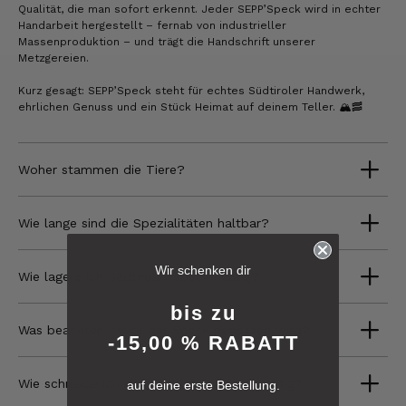
Qualität, die man sofort erkennt. Jeder SEPP’Speck wird in echter
Handarbeit hergestellt – fernab von industrieller
Massenproduktion – und trägt die Handschrift unserer
Metzgereien.
Kurz gesagt: SEPP’Speck steht für echtes Südtiroler Handwerk,
ehrlichen Genuss und ein Stück Heimat auf deinem Teller. 🏔️🥓
Woher stammen die Tiere?
Wie lange sind die Spezialitäten haltbar?
6.247
Bewertungen
Wir schenken dir
Wie lagere ich Südtiroler Speck richtig?
4,8
rating
6.247
bewertungen
bis zu
Was beachten bevor der Speck genossen wird?
-15,00 % RABATT
reviews-io
Wie schneide ich den Südtiroler Speck richtig?
auf deine erste Bestellung.
4.8
/ 5