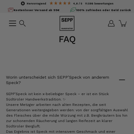
Inhalte
hervorragend
4,8
/ 5
11.586
bewertungen
überspringen
Kostenloser Versand ab 99€
100% zufrieden oder Geld zurück
Suchen
FAQ
Worin unterscheidet sich SEPP’Speck von anderem
Speck?
SEPP’Speck ist kein x-beliebiger Speck – er ist ein Stück
Südtiroler Handwerkstradition. ✨
Unsere Metzger arbeiten nach alten Rezepten, die seit
Generationen weitergegeben werden: von der sorgfältigen Auswahl
des Fleisches über die milde Würzung mit z.B. Bergkräutern bis hin
zur schonenden Räucherung und langen Reifezeit an klarer
Südtiroler Bergluft.
Das Ergebnis ist Speck mit intensivem Geschmack und einer