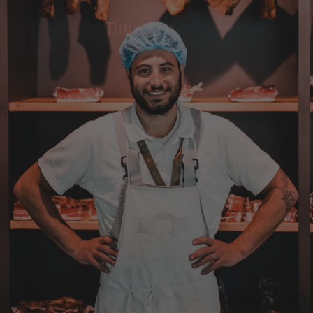
Verifizierter Kunde
Bisher alles lecker und gut.
7.8.2026
Roland
Verifizierter Kunde
Hallo Ich konnte erst heute mein Paket
abholen , bin sehr überrascht kann Euch nur
weiter empfehlen Lg Roland Rihaczek
6.8.2026
Thorsten
Verifizierter Kunde
Die Abläufe sind super einfach. Die Ware hat
eine sensationelle Qualität und die Lieferung
erfolgt schnell und zuverlässig. 👍
6.8.2026