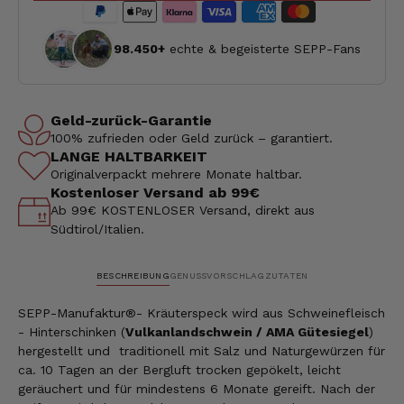
98.450+
echte & begeisterte SEPP-Fans
Geld-zurück-Garantie
100% zufrieden oder Geld zurück – garantiert.
LANGE HALTBARKEIT
Originalverpackt mehrere Monate haltbar.
Kostenloser Versand ab 99€
Ab 99€ KOSTENLOSER Versand, direkt aus
Südtirol/Italien.
BESCHREIBUNG
GENUSSVORSCHLAG
ZUTATEN
SEPP-Manufaktur®- Kräuterspeck wird aus Schweinefleisch
- Hinterschinken
(
Vulkanlandschwein / AMA Gütesiegel
)
hergestellt und traditionell mit Salz und Naturgewürzen für
ca. 10 Tagen an der Bergluft trocken gepökelt, leicht
geräuchert und für mindestens 6 Monate gereift. Nach der