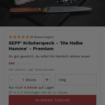
(15 Bewertungen)
SEPP' Kräuterspeck - 'Die Halbe
Hamme' - Premium
So gut gewürzt, du willst ihn heimlich alleine essen
56€
Stückpreis
pro
jeder
37,33€
/
kg
Inkl. Steuern.
zzgl. Versandkosten
Stück
1,5kg
Nur noch
6 Stück
auf Lager!
📦 In 3-5 Werktagen bei dir zu Hause.
IN MEINE TASCHE