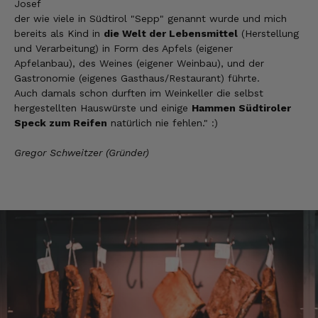
einzelne Teile zu bestellen. Meistens sind es
Josef
Pakete. Bin Rentnerin und brauche nicht so
der wie viele in Südtirol "Sepp" genannt wurde und mich
viel.
bereits als Kind in
die Welt der Lebensmittel
(Herstellung
7.8.2026
und Verarbeitung) in Form des Apfels (eigener
Apfelanbau), des Weines (eigener Weinbau), und der
Gastronomie (eigenes Gasthaus/Restaurant) führte.
Auch damals schon durften im Weinkeller die selbst
Ulrich
Verifizierter Kunde
hergestellten Hauswürste und einige
Hammen Südtiroler
Tolles Angebot, Qualität und Geschmack -
Speck zum Reifen
natürlich nie fehlen." :)
Note 1
7.8.2026
Gregor Schweitzer (Gründer)
Elfi
Verifizierter Kunde
Man gibt sich sehr viel Mühe mit meine
Wünsche zu erfüllen !! Vielen Dank dafür!!
7.8.2026
Anonym