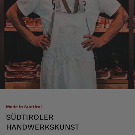
Josef
Verifizierter Kunde
Lieferung funktioniert gut. Geschmack und
Qualität sehr gut. Ich habe schon vieles
probiert und auch wieder bestellt.
5.8.2026
Norbert
Verifizierter Kunde
Qualität hervorragend, leider ist der Versand
nach Deutschland mit GLS unterirdisch. Bitte
auf DHL umstellen, auch wenn die
Versandkosten dadurch höher sein sollten.
5.8.2026
Made in Südtirol
Alle Bewertungen Lesen
SÜDTIROLER
HANDWERKSKUNST