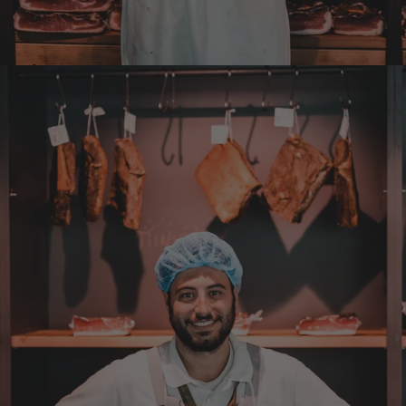
Hans-Jürgen
Verifizierter Kunde
alles super geschmeckt
6.8.2026
Frank
Verifizierter Kunde
Was ich bisher gegessen habe, war sehr
lecker!
6.8.2026
Heinrich
Verifizierter Kunde
der Schinken war fest und kernig
ausgewogener Geschmack- ich habe schon
wieder nachbestellt.
5.8.2026