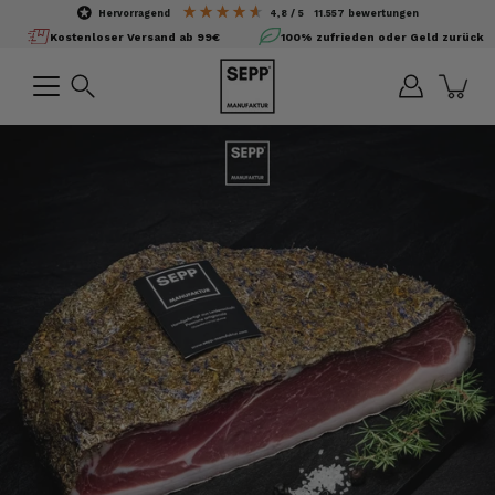
Inhalte
hervorragend
4,8
/ 5
11.557
bewertungen
überspringen
Kostenloser Versand ab 99€
100% zufrieden oder Geld zurück
Suchen
Bild-
Lightbox
öffnen