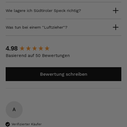
Wie lagere ich Südtiroler Speck richtig?
Was tun bei einem "Luftzieher"?
New content loaded
4.98
Basierend auf 50 Bewertungen
Bewertung schreiben
A
Verifizierter Käufer