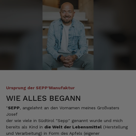
9.8.2026
Werner
Verifizierter Kunde
War alles lecker, der Brettlspeck war aber
der Favorit, etwas Fett muss sein
8.8.2026
Helmut
Verifizierter Kunde
Sehr gute Originalqualität
Ursprung der SEPP'Manufaktur
8.8.2026
WIE ALLES BEGANN
"
SEPP
, angelehnt an den Vornamen meines Großvaters
Josef
Josef
der wie viele in Südtirol "Sepp" genannt wurde und mich
Verifizierter Kunde
bereits als Kind in
die Welt der Lebensmittel
(Herstellung
Seit ich SEPP-Manufaktur kenne, bestelle ich
nur noch da. Große Auswahl, für jeden ist
und Verarbeitung) in Form des Apfels (eigener