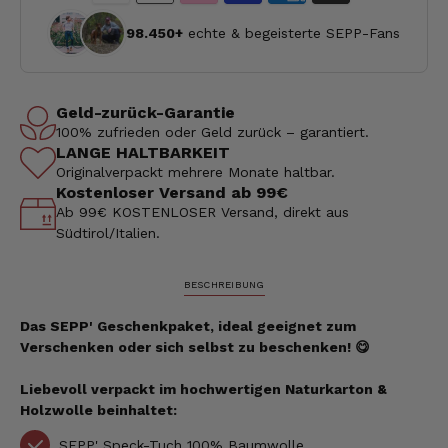
98.450+
echte & begeisterte SEPP-Fans
Geld-zurück-Garantie
100% zufrieden oder Geld zurück – garantiert.
LANGE HALTBARKEIT
Originalverpackt mehrere Monate haltbar.
Kostenloser Versand ab 99€
Ab 99€ KOSTENLOSER Versand, direkt aus
Südtirol/Italien.
BESCHREIBUNG
Das SEPP' Geschenkpaket, ideal geeignet zum
Verschenken oder sich selbst zu beschenken! 😋
Liebevoll verpackt im hochwertigen Naturkarton
&
Holzwolle
beinhaltet:
SEPP' Speck-Tuch 100% Baumwolle