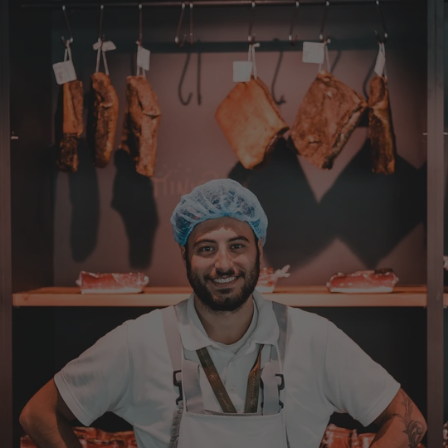
7.8.2026
Silvia
Verifizierter Kunde
Schmeckt alles sehe lecker würde und werde
immer wieder bestellen. 👍🤤🤤❤️
7.8.2026
Alle Bewertungen Lesen