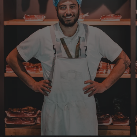
7.8.2026
Anonym
Verifizierter Kunde
Der Schinken ist unser Favorit. Einfach
köstlich und ruckzuck aufgegessen!!!!!!!
Deshalb haben wir einen Vorrat angelegt.
7.8.2026
Ulrich Karl
Verifizierter Kunde
1 A Qualität, preiswert und schnell. Gern
wieder. Danke!
7.8.2026
Stefan
Verifizierter Kunde
Top Ware. Top Lieferung. Immer wieder👍