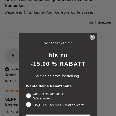
kostenlos
Rezensent hat keine Kommentare hinterlassen.
vor 4 Monaten
6.248
Bewertungen
Wir schenken dir
4,8
rating
6.247
bewertungen
bis zu
A
-15,00 % RABATT
reviews-io
Verifizierter Käufer
Anett
auf deine erste Bestellung.
4.8
/ 5
Berlin, DE
Michael
Wähle deine Rabatthöhe
Verifizierter Kunde
Verifiziertes
Super Ware gerne wieder
-10,00 % ab 90 €
Kunden-
Warenwert
Feedback
SEPP' Geschenkpaket 'geräuchert' - Versand
9.8.2026
-15,00 % ab 120€ Warenwert
kostenlos
Hervorragend 