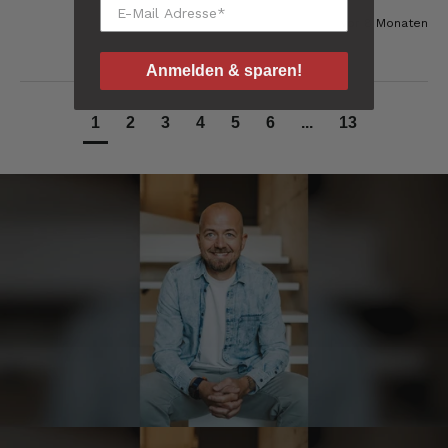
Ron
vor 8 Monaten
Verifizierter Kunde
fantastische Ware + schneller Versand!!!
Anmelden & sparen!
9.8.2026
1
2
3
4
5
6
...
13
Anonym
Verifizierter Kunde
Super Qualität. Geschmacklich hervorragend.
9.8.2026
Anonym
Verifizierter Kunde
Die Produkte von Euch sind super.
9.8.2026
Roberto
Verifizierter Kunde
Geschmacklich hervorragend