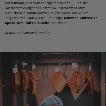
was dabei. Für mich passt die Preis-Leistung
Apfelanbau), des Weines (eigener Weinbau), und der
ebenso. Ich bleib dabei.
Gastronomie (eigenes Gasthaus/Restaurant) führte.
8.8.2026
Auch damals schon durften im Weinkeller die selbst
hergestellten Hauswürste und einige
Hammen Südtiroler
Speck zum Reifen
natürlich nie fehlen." :)
Tatsiana
Verifizierter Kunde
Gregor Schweitzer (Gründer)
Schnelle Lieferung.Sehr zufrieden.Danke.
8.8.2026
Jörg
Verifizierter Kunde
Lecker Probierpaket, schnelle Lieferung. Top
8.8.2026
Kerstin
Verifizierter Kunde
Die Produkte finde ich immer wieder sehr
gut, Bestelle sie wieder 😋