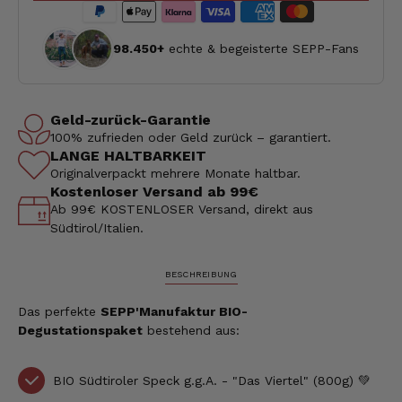
98.450+
echte & begeisterte SEPP-Fans
Geld-zurück-Garantie
100% zufrieden oder Geld zurück – garantiert.
LANGE HALTBARKEIT
Originalverpackt mehrere Monate haltbar.
Kostenloser Versand ab 99€
Ab 99€ KOSTENLOSER Versand, direkt aus
Südtirol/Italien.
BESCHREIBUNG
Das perfekte
SEPP'Manufaktur BIO-
Degustationspaket
bestehend aus:
BIO Südtiroler Speck g.g.A. - "Das Viertel" (800g) 💚