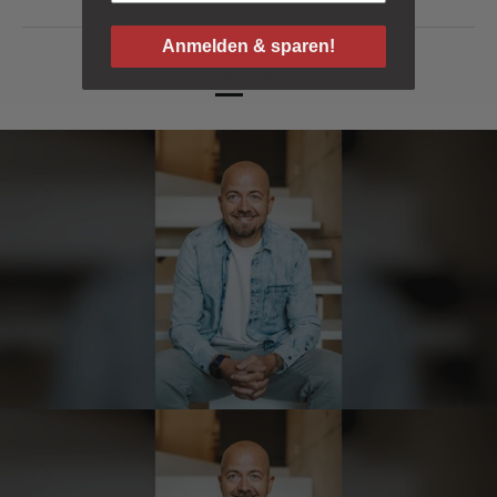
Verifizierter Kunde
Bisher alles lecker und gut.
Anmelden & sparen!
7.8.2026
1
2
Roland
Verifizierter Kunde
Hallo Ich konnte erst heute mein Paket
abholen , bin sehr überrascht kann Euch nur
weiter empfehlen Lg Roland Rihaczek
6.8.2026
Thorsten
Verifizierter Kunde
Die Abläufe sind super einfach. Die Ware hat
eine sensationelle Qualität und die Lieferung
erfolgt schnell und zuverlässig. 👍
6.8.2026