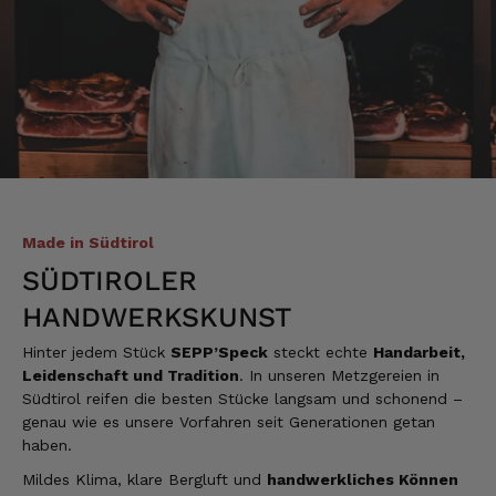
Verifizierter Kunde
Sehr gute Ware , schnelle Zusendung. Ich bin
sehr zufrieden. Gern wieder!
4.8.2026
Alle Bewertungen Lesen
Made in Südtirol
SÜDTIROLER
HANDWERKSKUNST
Hinter jedem Stück
SEPP’Speck
steckt echte
Handarbeit,
Leidenschaft und Tradition
. In unseren Metzgereien in
Südtirol reifen die besten Stücke langsam und schonend –
genau wie es unsere Vorfahren seit Generationen getan
haben.
Mildes Klima, klare Bergluft und
handwerkliches Können