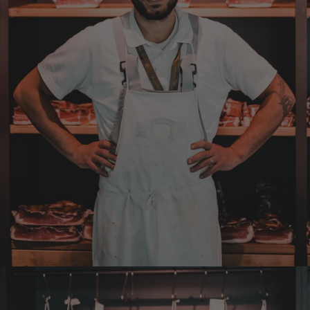
4.8.2026
Sven
Verifizierter Kunde
Die Qualität ist super und der Geschmack ist
wie in den Dolomieten.
4.8.2026
Hans Joerg
Verifizierter Kunde
Über die Produkte brauchen wir nicht zu
diskutieren, soweit schon probiert alles
Spitze. Der einzige Wermutstropfen ist die
Zustellung durch GLS. Dieses
Transportunternehmen ist das
unzuverlässigste das es gibt. Die liefern
Pakete die an Privatadressen gesandt
werden meistens zu Abholstationen. Es hat
mir Mühe gekostet das Paket wenigstens an
die Haustüre abgestellt zu bekommen. Bei
eventueller Wiederbestellung werde ich Sie