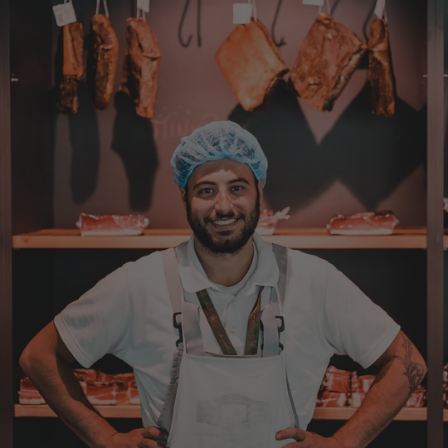
ersuchen , die Post in Anspruch zu nehmen.
Da wäre ich auch bereit die Transportkosten
zu tragen. Mit freundlichen Grüßen Jörg
4.8.2026
Markus
Verifizierter Kunde
Hervorragende Qualität mit Geschmack
4.8.2026
Dorothea
Verifizierter Kunde
Erstklassige Ware Hervorragende Qualität
Sehr gutes Preis Leistungsverhältnis
4.8.2026
Axel