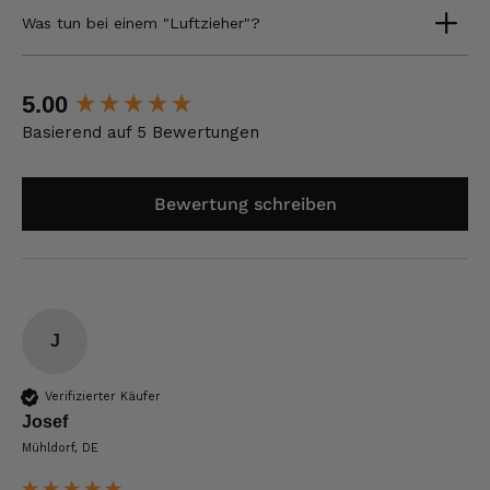
Was tun bei einem "Luftzieher"?
New content loaded
5.00
Basierend auf 5 Bewertungen
Bewertung schreiben
J
Verifizierter Käufer
Josef
Mühldorf, DE