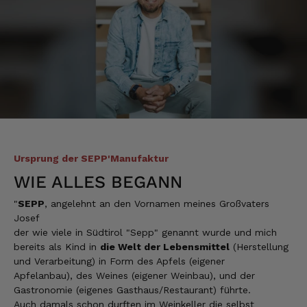
Hans-Jürgen
Verifizierter Kunde
alles super geschmeckt
6.8.2026
Frank
Verifizierter Kunde
Was ich bisher gegessen habe, war sehr
lecker!
Ursprung der SEPP'Manufaktur
6.8.2026
WIE ALLES BEGANN
"
SEPP
, angelehnt an den Vornamen meines Großvaters
Heinrich
Josef
Verifizierter Kunde
der wie viele in Südtirol "Sepp" genannt wurde und mich
der Schinken war fest und kernig
ausgewogener Geschmack- ich habe schon
bereits als Kind in
die Welt der Lebensmittel
(Herstellung
wieder nachbestellt.
und Verarbeitung) in Form des Apfels (eigener
5.8.2026
Apfelanbau), des Weines (eigener Weinbau), und der
Gastronomie (eigenes Gasthaus/Restaurant) führte.
Auch damals schon durften im Weinkeller die selbst