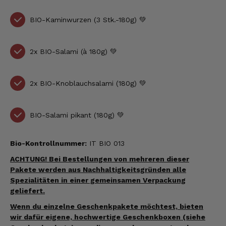
BIO-Kaminwurzen (3 Stk.-180g) 💚
2x BIO-Salami (à 180g) 💚
2x BIO-Knoblauchsalami (180g) 💚
BIO-Salami pikant (180g) 💚
Bio-Kontrollnummer:
IT BIO 013
ACHTUNG! Bei Bestellungen von mehreren dieser
Pakete werden aus Nachhaltigkeitsgründen alle
Spezialitäten in einer gemeinsamen Verpackung
geliefert.
Wenn du einzelne Geschenkpakete möchtest, bieten
wir dafür eigene, hochwertige Geschenkboxen (siehe