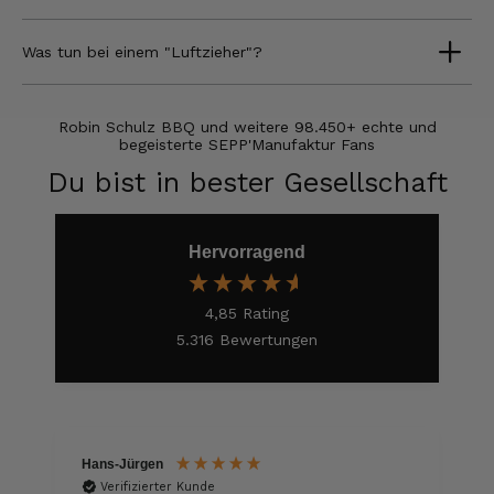
Verifizierter Kunde
alles super geschmeckt
Was tun bei einem "Luftzieher"?
6.8.2026
Robin Schulz BBQ und weitere 98.450+ echte und
Frank
begeisterte SEPP'Manufaktur Fans
Verifizierter Kunde
Du bist in bester Gesellschaft
Was ich bisher gegessen habe, war sehr
lecker!
6.8.2026
Hervorragend
Heinrich
4,85
Rating
Verifizierter Kunde
5.316
Bewertungen
der Schinken war fest und kernig
ausgewogener Geschmack- ich habe schon
wieder nachbestellt.
5.8.2026
Hans-Jürgen
Josef
Verifizierter Kunde