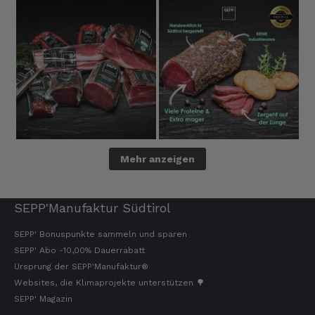
Sven
Verifizierter Kunde
Die Qualität ist super und der Geschmack ist
wie in den Dolomieten.
4.8.2026
Hans Joerg
Verifizierter Kunde
Mehr anzeigen
Über die Produkte brauchen wir nicht zu
diskutieren, soweit schon probiert alles
Spitze. Der einzige Wermutstropfen ist die
Zustellung durch GLS. Dieses
SEPP'Manufaktur Südtirol
Transportunternehmen ist das
unzuverlässigste das es gibt. Die liefern
SEPP' Bonuspunkte sammeln und sparen
Pakete die an Privatadressen gesandt
SEPP' Abo -10,00% Dauerrabatt
werden meistens zu Abholstationen. Es hat
mir Mühe gekostet das Paket wenigstens an
Ursprung der SEPP'Manufaktur®
die Haustüre abgestellt zu bekommen. Bei
Websites, die Klimaprojekte unterstützen 🌳
eventueller Wiederbestellung werde ich Sie
SEPP' Magazin
ersuchen , die Post in Anspruch zu nehmen.
Da wäre ich auch bereit die Transportkosten