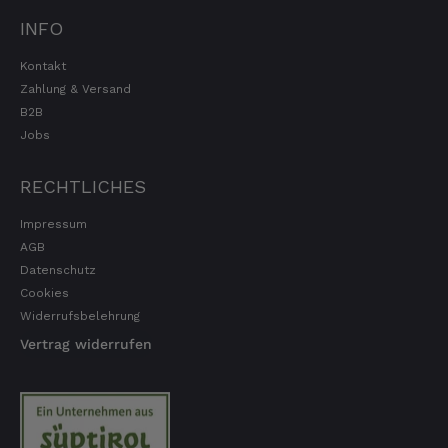
zu tragen. Mit freundlichen Grüßen Jörg
INFO
4.8.2026
Kontakt
Zahlung & Versand
Markus
B2B
Verifizierter Kunde
Jobs
Hervorragende Qualität mit Geschmack
4.8.2026
RECHTLICHES
Impressum
Dorothea
AGB
Verifizierter Kunde
Datenschutz
Erstklassige Ware Hervorragende Qualität
Cookies
Sehr gutes Preis Leistungsverhältnis
Widerrufsbelehrung
Vertrag widerrufen
4.8.2026
Axel
Verifizierter Kunde