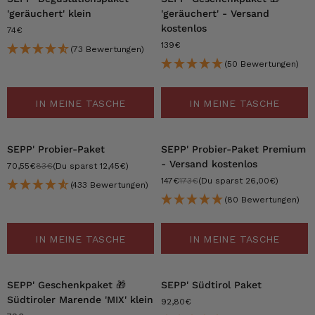
'geräuchert' klein
'geräuchert' - Versand
kostenlos
74€
139€
(73 Bewertungen)
(50 Bewertungen)
IN MEINE TASCHE
IN MEINE TASCHE
-15%
-15%
SEPP' Probier-Paket
SEPP' Probier-Paket Premium
- Versand kostenlos
70,55€
83€
(Du sparst 12,45€)
147€
173€
(Du sparst 26,00€)
(433 Bewertungen)
(80 Bewertungen)
IN MEINE TASCHE
IN MEINE TASCHE
SEPP' Geschenkpaket 🎁
SEPP' Südtirol Paket
Südtiroler Marende 'MIX' klein
92,80€