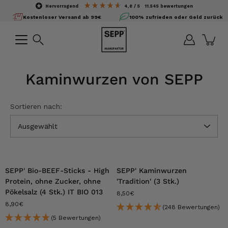
Inhalte
hervorragend
4,8
/ 5
11.545
bewertungen
überspringen
Kostenloser Versand ab 99€
100% zufrieden oder Geld zurück
Suchen
Kaminwurzen von SEPP
Sortieren nach:
Ausgewählt
SEPP' Bio-BEEF-Sticks - High
SEPP' Kaminwurzen
Protein, ohne Zucker, ohne
'Tradition' (3 Stk.)
Pökelsalz (4 Stk.) IT BIO 013
8,50€
8,90€
(248 Bewertungen)
(5 Bewertungen)