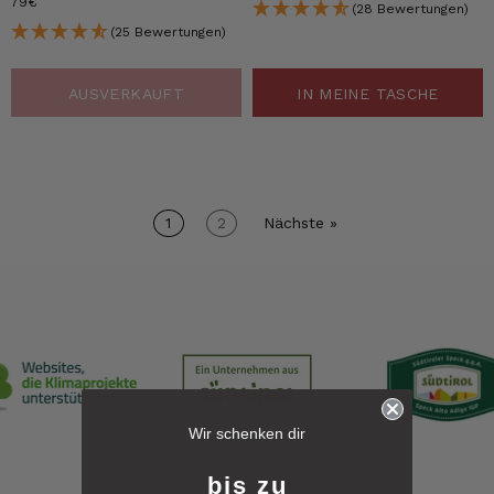
79€
(28 Bewertungen)
(25 Bewertungen)
AUSVERKAUFT
IN MEINE TASCHE
1
2
Nächste »
6.228
Bewertungen
Wir schenken dir
4,8
rating
6.229
bewertungen
bis zu