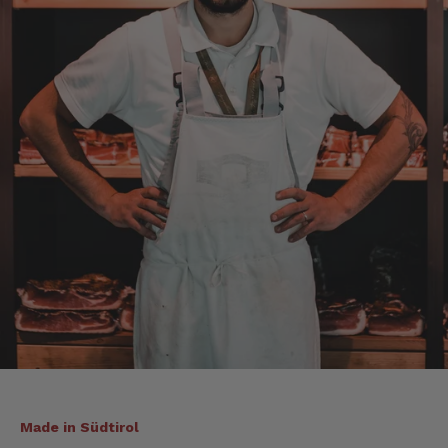
Axel
Verifizierter Kunde
Sehr gute Ware , schnelle Zusendung. Ich bin
sehr zufrieden. Gern wieder!
4.8.2026
Sebastian
Verifizierter Kunde
... schnelle Lieferung, super Service und die
Ware( Probierpaket und Speck "Herzstück")
sieht hervorragend aus und schmeckt auch
dementsprechend...
4.8.2026
Mathias
Verifizierter Kunde
Die Verpackung hatte beim Transport sehr
Made in Südtirol
beschädigt. Aber sonst war alles super!!!