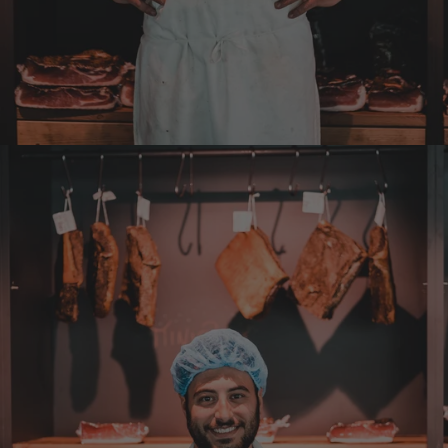
die Haustüre abgestellt zu bekommen. Bei
eventueller Wiederbestellung werde ich Sie
ersuchen , die Post in Anspruch zu nehmen.
Da wäre ich auch bereit die Transportkosten
zu tragen. Mit freundlichen Grüßen Jörg
4.8.2026
Markus
Verifizierter Kunde
Hervorragende Qualität mit Geschmack
4.8.2026
Dorothea
Verifizierter Kunde
Erstklassige Ware Hervorragende Qualität
Sehr gutes Preis Leistungsverhältnis
4.8.2026