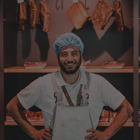
Eine super Qualität, klasse im Geschmack,
werde wieder bestellen....bin sehr zufrieden
4.8.2026
Sven
Verifizierter Kunde
Die Qualität ist super und der Geschmack ist
wie in den Dolomieten.
4.8.2026
Hans Joerg
Verifizierter Kunde
Über die Produkte brauchen wir nicht zu
diskutieren, soweit schon probiert alles
Spitze. Der einzige Wermutstropfen ist die
Zustellung durch GLS. Dieses
Transportunternehmen ist das
unzuverlässigste das es gibt. Die liefern
Pakete die an Privatadressen gesandt
werden meistens zu Abholstationen. Es hat
mir Mühe gekostet das Paket wenigstens an