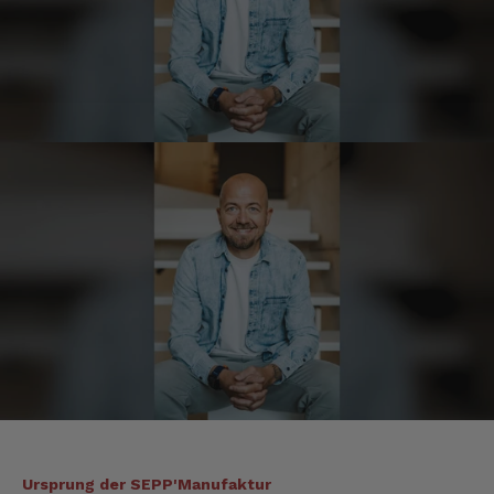
Hans-Jürgen
Verifizierter Kunde
alles super geschmeckt
6.8.2026
Frank
Verifizierter Kunde
Was ich bisher gegessen habe, war sehr
lecker!
6.8.2026
Heinrich
Verifizierter Kunde
der Schinken war fest und kernig
ausgewogener Geschmack- ich habe schon
wieder nachbestellt.
Ursprung der SEPP'Manufaktur
5.8.2026