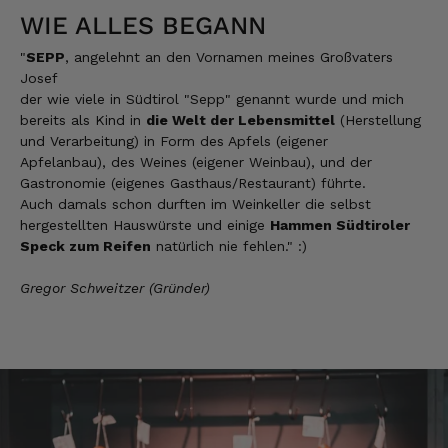
WIE ALLES BEGANN
"
SEPP
, angelehnt an den Vornamen meines Großvaters
Josef
Josef
Verifizierter Kunde
der wie viele in Südtirol "Sepp" genannt wurde und mich
Lieferung funktioniert gut. Geschmack und
bereits als Kind in
die Welt der Lebensmittel
(Herstellung
Qualität sehr gut. Ich habe schon vieles
probiert und auch wieder bestellt.
und Verarbeitung) in Form des Apfels (eigener
Apfelanbau), des Weines (eigener Weinbau), und der
5.8.2026
Gastronomie (eigenes Gasthaus/Restaurant) führte.
Auch damals schon durften im Weinkeller die selbst
hergestellten Hauswürste und einige
Hammen Südtiroler
Norbert
Speck zum Reifen
natürlich nie fehlen." :)
Verifizierter Kunde
Qualität hervorragend, leider ist der Versand
Gregor Schweitzer (Gründer)
nach Deutschland mit GLS unterirdisch. Bitte
auf DHL umstellen, auch wenn die
Versandkosten dadurch höher sein sollten.
5.8.2026
Manfred
Verifizierter Kunde