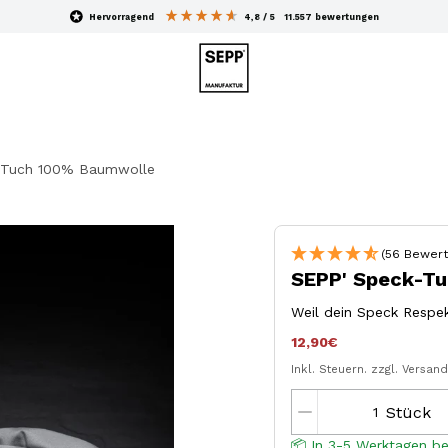
hervorragend
4,8
/ 5
11.557
bewertungen
-Tuch 100% Baumwolle
(56 Bewert
SEPP' Speck-T
Weil dein Speck Respek
12,90€
Inkl. Steuern.
zzgl. Versan
Stück
📦 In 3-5 Werktagen be