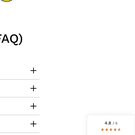
FAQ)
6.235
Bewertungen
4,8
rating
6.233
bewertungen
reviews-io
4.8
/ 5
Ellen
Verifizierter Kunde