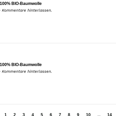
 100% BIO-Baumwolle
e Kommentare hinterlassen.
 100% BIO-Baumwolle
e Kommentare hinterlassen.
1
2
3
4
5
6
7
8
9
10
...
14