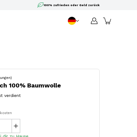
100% zufrieden oder Geld zurück
DE
Sprache
ungen)
uch 100% Baumwolle
t verdient
dkosten
i dir zu Hause.