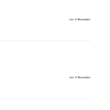
Tolles Angebot, Qualität und Geschmack -
Note 1
7.8.2026
vor 4 Monaten
Elfi
Verifizierter Kunde
Man gibt sich sehr viel Mühe mit meine
Wünsche zu erfüllen !! Vielen Dank dafür!!
7.8.2026
Anonym
Verifizierter Kunde
Bisher alles lecker und gut.
vor 4 Monaten
7.8.2026
Roland
Verifizierter Kunde