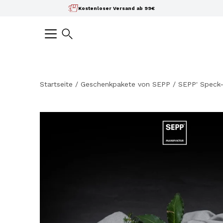
Inhalte
Kostenloser Versand ab 99€
überspringen
Suchen
Startseite
/
Geschenkpakete von SEPP
/
SEPP' Speck
Bild-
Lightbox
öffnen