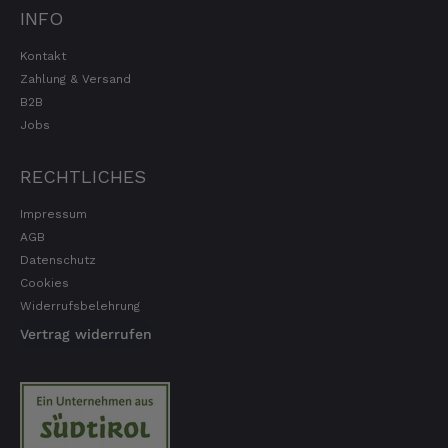
INFO
Jörg
Verifizierter Kunde
Kontakt
Lecker Probierpaket, schnelle Lieferung. Top
Zahlung & Versand
8.8.2026
B2B
Jobs
Kerstin
RECHTLICHES
Verifizierter Kunde
Die Produkte finde ich immer wieder sehr
Impressum
gut, Bestelle sie wieder 😋
AGB
7.8.2026
Datenschutz
Cookies
Widerrufsbelehrung
Anonym
Verifizierter Kunde
Vertrag widerrufen
Der Schinken ist unser Favorit. Einfach
köstlich und ruckzuck aufgegessen!!!!!!!
Deshalb haben wir einen Vorrat angelegt.
7.8.2026