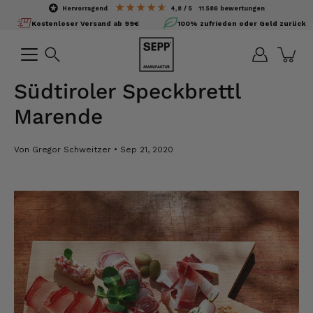
Inhalte
hervorragend
4,8
/ 5
11.586
bewertungen
überspringen
Kostenloser Versand ab 99€
100% zufrieden oder Geld zurück
Suchen
Südtiroler Speckbrettl
Marende
Von Gregor Schweitzer
Sep 21, 2020