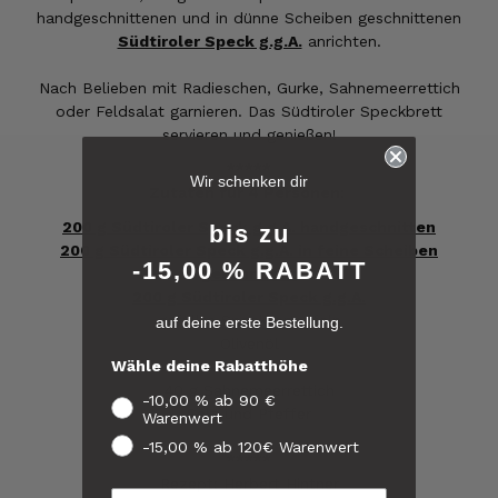
handgeschnittenen und in dünne Scheiben geschnittenen
Südtiroler Speck g.g.A.
anrichten.
Nach Belieben mit Radieschen, Gurke, Sahnemeerrettich
oder Feldsalat garnieren. Das Südtiroler Speckbrett
servieren und genießen!
6.247
Bewertungen
*****
Wir schenken dir
Zutaten für 4 Personen:
200 g Südtiroler Speck g.g.A. handgeschnitten
4,8
rating
6.247
bewertungen
bis zu
200 g Südtiroler Speck g.g.A. in feine Scheiben
-15,00 % RABATT
geschnitten
reviews-io
200 g Südtiroler Speck g.g.A.
gefüllte Speckkartoffeln
auf deine erste Bestellung.
4.8
/ 5
Olivenöl
Werner
Wähle deine Rabatthöhe
4 Radieschen
Verifizierter Kunde
Verifiziertes
40 g Sahnemeerrettich
War alles lecker, der Brettlspeck war aber
-10,00 % ab 90 €
Kunden-
Salz und Pfeffer
der Favorit, etwas Fett muss sein
Warenwert
Feedback
8.8.2026
-15,00 % ab 120€ Warenwert
*****
Rezept: Herbert Hintner