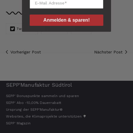
Quelle: www.speck.it
Helmut
Verifizierter Kunde
Sehr gute Originalqualität
Anmelden & sparen!
8.8.2026
Tweeten
Teilen
Pin
Josef
Vorheriger Post
Nächster Post
Verifizierter Kunde
Seit ich SEPP-Manufaktur kenne, bestelle ich
nur noch da. Große Auswahl, für jeden ist
was dabei. Für mich passt die Preis-Leistung
ebenso. Ich bleib dabei.
8.8.2026
SEPP'Manufaktur Südtirol
SEPP' Bonuspunkte sammeln und sparen
Tatsiana
SEPP' Abo -10,00% Dauerrabatt
Verifizierter Kunde
Ursprung der SEPP'Manufaktur®
Schnelle Lieferung.Sehr zufrieden.Danke.
Websites, die Klimaprojekte unterstützen 🌳
8.8.2026
SEPP' Magazin