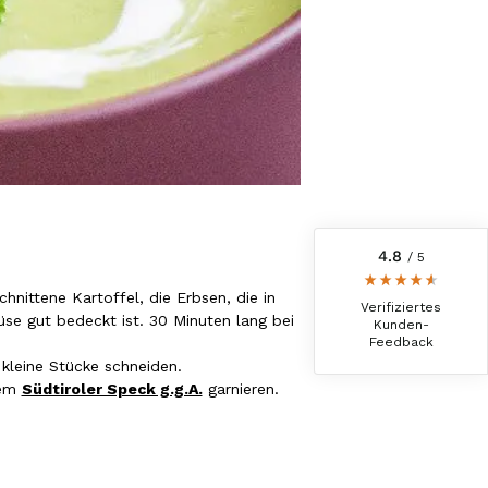
6.233
Bewertungen
4,8
rating
6.233
bewertungen
reviews-io
4.8
/ 5
Christa
nittene Kartoffel, die Erbsen, die in
Verifizierter Kunde
Verifiziertes
e gut bedeckt ist. 30 Minuten lang bei
Der Schinken schmeckt sehr gut durch die
Kunden-
Bergkräuter. Ich würde mir wünschen
Feedback
einzelne Teile zu bestellen. Meistens sind es
 kleine Stücke schneiden.
Pakete. Bin Rentnerin und brauche nicht so
dem
Südtiroler Speck g.g.A.
garnieren.
viel.
7.8.2026