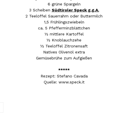
6 grüne Spargeln
3 Scheiben
Südtiroler Speck g.g.A.
2 Teelöffel Sauerrahm oder Buttermilch
1,5 Frühlingszwiebeln
ca. 5 Pfefferminzblättchen
½ mittlere Kartoffel
½ Knoblauchzehe
½ Teelöffel Zitronensaft
Natives Olivenöl extra
Gemüsebrühe zum Aufgießen
*****
Rezept: Stefano Cavada
Quelle: www.speck.it