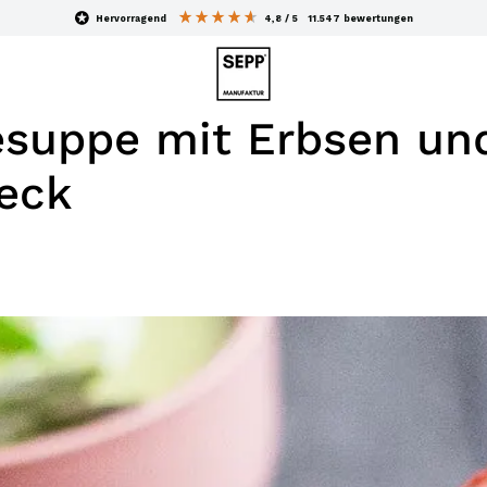
hervorragend
4,8
/ 5
11.547
bewertungen
esuppe mit Erbsen un
peck