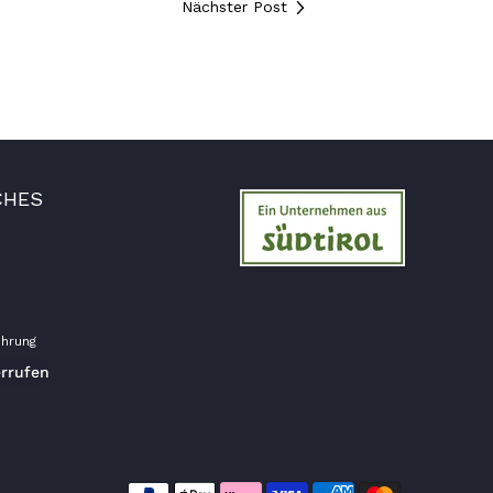
Nächster Post
Verifizierter Kunde
Hallo Ich konnte erst heute mein Paket
abholen , bin sehr überrascht kann Euch nur
weiter empfehlen Lg Roland Rihaczek
6.8.2026
Thorsten
CHES
Verifizierter Kunde
Die Abläufe sind super einfach. Die Ware hat
eine sensationelle Qualität und die Lieferung
erfolgt schnell und zuverlässig. 👍
6.8.2026
hrung
Hans-Jürgen
errufen
Verifizierter Kunde
alles super geschmeckt
6.8.2026