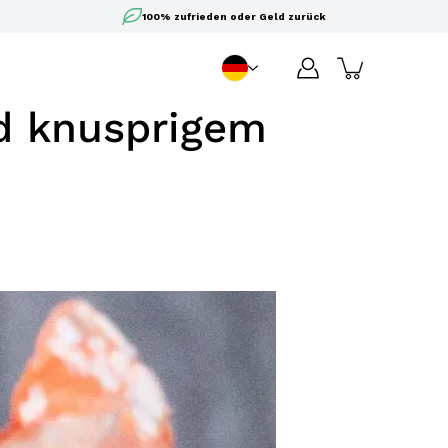
100% zufrieden oder Geld zurück
DE
Sprache
d knusprigem