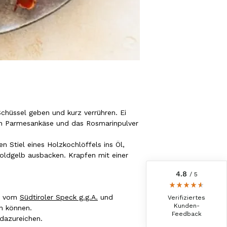
6.246
Bewertungen
hüssel geben und kurz verrühren. Ei
en Parmesankäse und das Rosmarinpulver
4,8
rating
6.247
bewertungen
n Stiel eines Holzkochlöffels ins Öl,
reviews-io
goldgelb ausbacken. Krapfen mit einer
4.8
/ 5
Werner
Verifizierter Kunde
en vom
Südtiroler Speck g.g.A.
und
Verifiziertes
War alles lecker, der Brettlspeck war aber
Kunden-
en können.
der Favorit, etwas Fett muss sein
Feedback
dazureichen.
8.8.2026