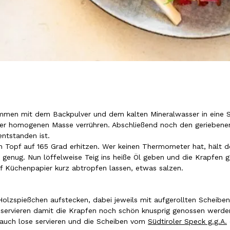
men mit dem Backpulver und dem kalten Mineralwasser in eine Sc
iner homogenen Masse verrühren. Abschließend noch den gerieben
entstanden ist.
en Topf auf 165 Grad erhitzen. Wer keinen Thermometer hat, hält de
ß genug. Nun löffelweise Teig ins heiße Öl geben und die Krapfen 
 Küchenpapier kurz abtropfen lassen, etwas salzen.
olzspießchen aufstecken, dabei jeweils mit aufgerollten Scheib
d servieren damit die Krapfen noch schön knusprig genossen werd
auch lose servieren und die Scheiben vom
Südtiroler Speck g.g.A.