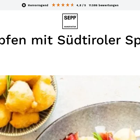
hervorragend
4,8
/ 5
11.586
bewertungen
fen mit Südtiroler S