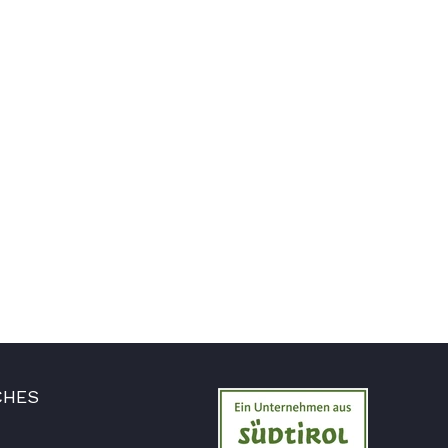
Jörg
Verifizierter Kunde
Lecker Probierpaket, schnelle Lieferung. Top
8.8.2026
Kerstin
Verifizierter Kunde
Die Produkte finde ich immer wieder sehr
gut, Bestelle sie wieder 😋
7.8.2026
Anonym
Verifizierter Kunde
CHES
Der Schinken ist unser Favorit. Einfach
köstlich und ruckzuck aufgegessen!!!!!!!
Deshalb haben wir einen Vorrat angelegt.