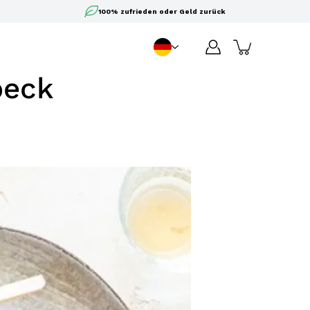
100% zufrieden oder Geld zurück
DE
Sprache
peck