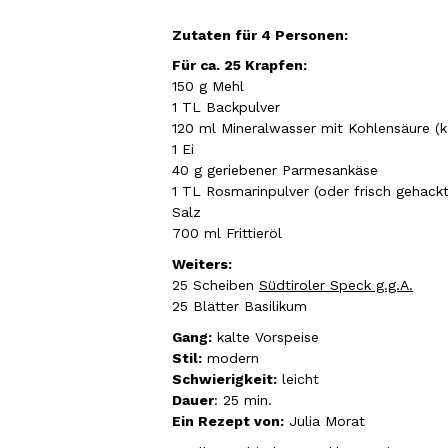
Zutaten für 4 Personen:
Für ca. 25 Krapfen:
150 g Mehl
1 TL Backpulver
120 ml Mineralwasser mit Kohlensäure (k
1 Ei
40 g geriebener Parmesankäse
1 TL Rosmarinpulver (oder frisch gehack
Salz
700 ml Frittieröl
Weiters:
25 Scheiben
Südtiroler Speck g.g.A.
25 Blätter Basilikum
Gang:
kalte
Vorspeise
Stil:
modern
Schwierigkeit:
leicht
Dauer
: 25 min.
Ein Rezept von:
Julia Morat