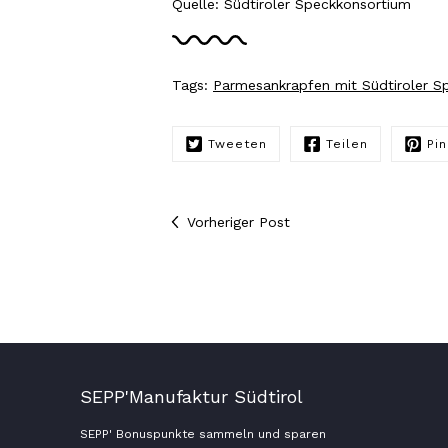
Quelle: Südtiroler Speckkonsortium
Tags:
Parmesankrapfen mit Südtiroler S
Tweeten
Teilen
Pin
Vorheriger Post
SEPP'Manufaktur Südtirol
SEPP' Bonuspunkte sammeln und sparen