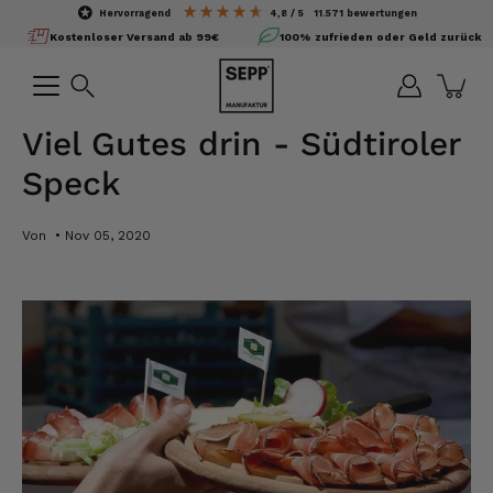
Inhalte
hervorragend
4,8
/ 5
11.571
bewertungen
überspringen
Kostenloser Versand ab 99€
100% zufrieden oder Geld zurück
Suchen
Viel Gutes drin - Südtiroler
Speck
Von
Nov 05, 2020