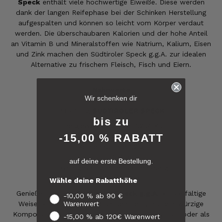
Speck
enthält viele hochwertige Eiweiße. Diese werden
dank der langen Reifephase bei der Schinken Herstellung
aufgespalten und können so leicht vom Körper verdaut
werden. Die überschaubaren Kalorien und der hohe Anteil
an Vitamin B und Mineralstoffen wie Natrium, Kalium, Eisen
und Zink machen den Südtiroler Speck g.g.A. zur idealen
Alternative zu frischem Fleisch, Fisch und Eiern.
6.239
Bewertungen
Nährwerte
Wir schenken dir
PRO 100g
SÜDTIROLER SPECK
4,8
rating
6.241
bewertungen
bis zu
Energiewert 300 Kcal/1.254 KJ
-15,00 % RABATT
Eiweiß 30,7 g
reviews-io
Kohlenhydrate 1,2 g
Fette 19,1 g
auf deine erste Bestellung.
4.8
/ 5
davon gesättigte Fettsäuren 6,6 g
Anonym
Ballaststoffe 0 g
Wähle deine Rabatthöhe
Verifizierter Kunde
Verifiziertes
Genießen Sie den
Südtiroler Speck g.g.A.
auf vielfältige
Der Schinken ist unser Favorit. Einfach
-10,00 % ab 90 €
Kunden-
köstlich und ruckzuck aufgegessen!!!!!!!
Weise: klassisch auf dem Jausenbrettl, als fein-würzige
Warenwert
Feedback
Deshalb haben wir einen Vorrat angelegt.
Komponente in traditionellen Südtiroler Rezepten oder als
-15,00 % ab 120€ Warenwert