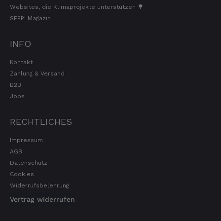
Websites, die Klimaprojekte unterstützen 🌳
SEPP' Magazin
Ellen
Verifizierter Kunde
INFO
Eurer Speck 🥓 ist einfach zum reinknien. Der
Geschmack… wie auf Wolke sieben.
Kontakt
7.8.2026
Zahlung & Versand
B2B
Jobs
Wolfgang
Verifizierter Kunde
RECHTLICHES
Qualität, Geschmack die Lieferung und die
Verpackung, alles super. Bei kleinen
Impressum
Problemen wurde sofort geholfen. Hier kann
man ohne bedenken bestellen.
AGB
7.8.2026
Datenschutz
Cookies
Widerrufsbelehrung
Steffi
Vertrag widerrufen
Verifizierter Kunde
Sehr gute Produkte und auch eine schnelle