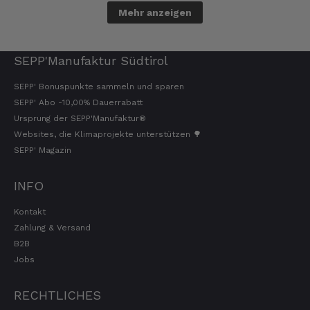
Mehr anzeigen
Jörg
Verifizierter Kunde
SEPP'Manufaktur Südtirol
Lecker Probierpaket, schnelle Lieferung. Top
8.8.2026
SEPP' Bonuspunkte sammeln und sparen
SEPP' Abo -10,00% Dauerrabatt
Ursprung der SEPP'Manufaktur®
Websites, die Klimaprojekte unterstützen 🌳
Kerstin
Verifizierter Kunde
SEPP' Magazin
Die Produkte finde ich immer wieder sehr
gut, Bestelle sie wieder 😋
INFO
7.8.2026
Kontakt
Zahlung & Versand
Anonym
B2B
Verifizierter Kunde
Jobs
Der Schinken ist unser Favorit. Einfach
köstlich und ruckzuck aufgegessen!!!!!!!
Deshalb haben wir einen Vorrat angelegt.
RECHTLICHES
7.8.2026