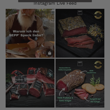
Instagram Live Feed
Helmut
Verifizierter Kunde
Sehr gute Originalqualität
8.8.2026
Josef
Verifizierter Kunde
Seit ich SEPP-Manufaktur kenne, bestelle ich
nur noch da. Große Auswahl, für jeden ist
was dabei. Für mich passt die Preis-Leistung
ebenso. Ich bleib dabei.
8.8.2026
Tatsiana
Verifizierter Kunde
Schnelle Lieferung.Sehr zufrieden.Danke.
8.8.2026