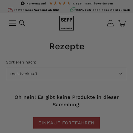
Inhalte
hervorragend
4,8
/ 5
11.587
bewertungen
überspringen
Kostenloser Versand ab 99€
100% zufrieden oder Geld zurück
Suchen
Rezepte
Sortieren nach:
meistverkauft
Oh nein! Es gibt keine Produkte in dieser
Sammlung.
EINKAUF FORTFAHREN