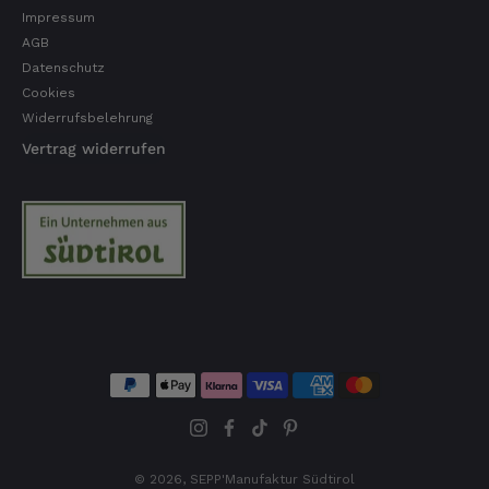
Impressum
AGB
Datenschutz
Ulrich Karl
Verifizierter Kunde
Cookies
1 A Qualität, preiswert und schnell. Gern
Widerrufsbelehrung
wieder. Danke!
Vertrag widerrufen
7.8.2026
Stefan
Verifizierter Kunde
Top Ware. Top Lieferung. Immer wieder👍
7.8.2026
Silvia
Verifizierter Kunde
Schmeckt alles sehe lecker würde und werde
immer wieder bestellen. 👍🤤🤤❤️
7.8.2026
© 2026,
SEPP'Manufaktur Südtirol