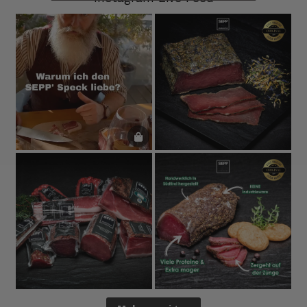
probiert und auch wieder bestellt.
5.8.2026
Norbert
Verifizierter Kunde
Qualität hervorragend, leider ist der Versand
nach Deutschland mit GLS unterirdisch. Bitte
auf DHL umstellen, auch wenn die
Versandkosten dadurch höher sein sollten.
5.8.2026
Manfred
Verifizierter Kunde
Eine super Qualität, klasse im Geschmack,
werde wieder bestellen....bin sehr zufrieden
4.8.2026
Sven