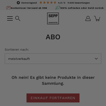
Inhalte
hervorragend
4,8
/ 5
11.538
bewertungen
überspringen
Kostenloser Versand ab 99€
100% zufrieden oder Geld zurück
Suchen
ABO
Sortieren nach:
meistverkauft
Oh nein! Es gibt keine Produkte in dieser
Sammlung.
EINKAUF FORTFAHREN