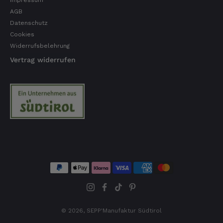
Impressum
AGB
Datenschutz
Markus
Verifizierter Kunde
Cookies
Hervorragende Qualität mit Geschmack
Widerrufsbelehrung
4.8.2026
Vertrag widerrufen
Dorothea
Verifizierter Kunde
Erstklassige Ware Hervorragende Qualität
Sehr gutes Preis Leistungsverhältnis
4.8.2026
Axel
Verifizierter Kunde
Sehr gute Ware , schnelle Zusendung. Ich bin
sehr zufrieden. Gern wieder!
© 2026,
SEPP'Manufaktur Südtirol
4.8.2026