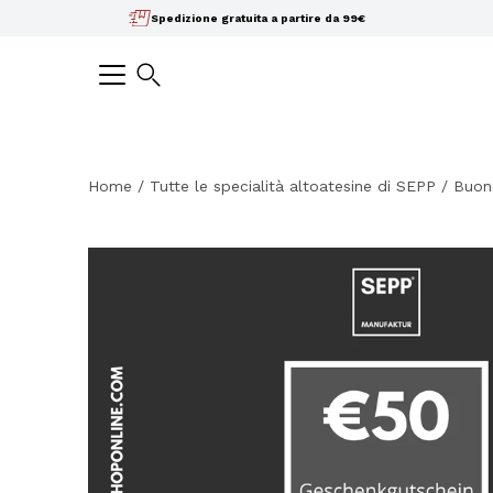
Salta
Spedizione gratuita a partire da 99€
il
contenuto
Ricerca
Home
/
Tutte le specialità altoatesine di SEPP
/
Buon
Apri
la
lightbox
dell'immagine