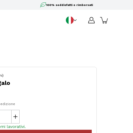
100% soddisfatti o rimborsati
IT
Sprache
ni)
galo
pedizione
ni lavorativi.