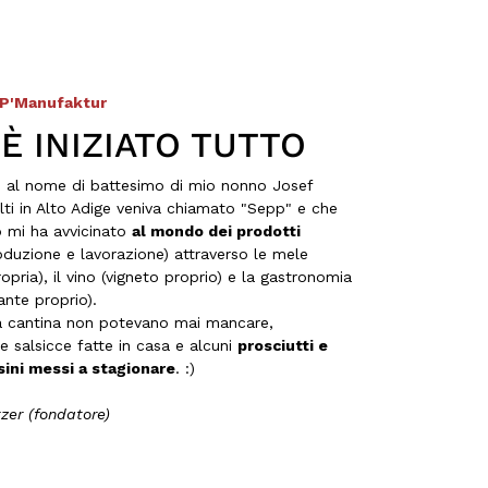
Frank
Cliente verificato
Quello che ho mangiato finora era davvero
buonissimo!
PP'Manufaktur
6.8.2026
È INIZIATO TUTTO
Heinrich
to al nome di battesimo di mio nonno Josef
Cliente verificato
ti in Alto Adige veniva chiamato "Sepp" e che
Il prosciutto era compatto e saporito, dal
 mi ha avvicinato
al mondo dei prodotti
gusto equilibrato— L'ho già riordinato.
duzione e lavorazione) attraverso le mele
5.8.2026
ropria), il vino (vigneto proprio) e la gastronomia
ante proprio).
lla cantina non potevano mai mancare,
e salsicce fatte in casa e alcuni
prosciutti e
Josef
ini messi a stagionare
. :)
Cliente verificato
La consegna funziona bene. Gusto e qualità
ottimi. Ho già provato molti prodotti e ne ho
zer (fondatore)
ordinati altri.
5.8.2026