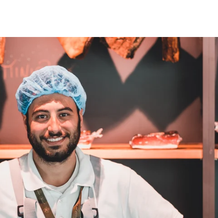
Norbert
Cliente verificato
La qualità è eccellente, ma purtroppo la
spedizione in Germania con GLS è pessima.
Vi preghiamo di passare a DHL, anche se ciò
dovesse comportare un aumento delle spese
di spedizione.
5.8.2026
Manfred
Cliente verificato
Ottima qualità, gusto fantastico, lo ordinerò
di nuovo... sono molto soddisfatto
4.8.2026
Sven
Cliente verificato
La qualità è ottima e il sapore è proprio