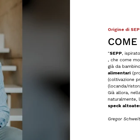
Origine di SE
COME 
"
SEPP
, ispira
, che come mol
già da bambino
alimentari
(pro
(coltivazione p
(locanda/ristor
Già allora, ne
naturalmente, l
speck altoates
Gregor Schweit