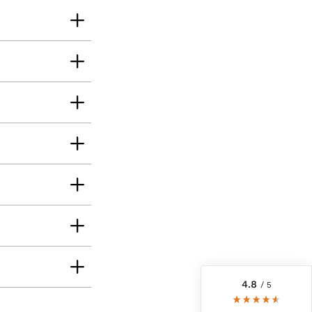
6.229
recensioni
4,8
valutazione
6.229
recensioni
recensioni-io
4.8
/ 5
Roland
Cliente verificato