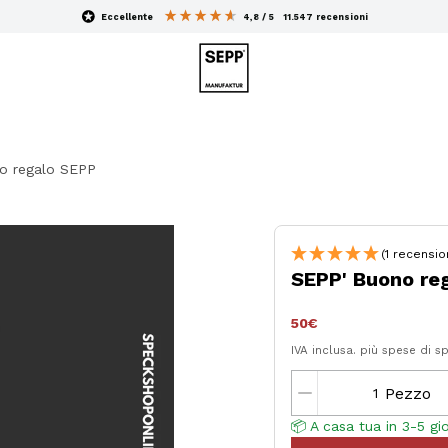
eccellente
4,8 / 5
11.547
recensioni
o regalo SEPP
(1 recensio
SEPP' Buono re
50€
IVA inclusa.
più spese di s
Pezzo
📦 A casa tua in 3-5 gior