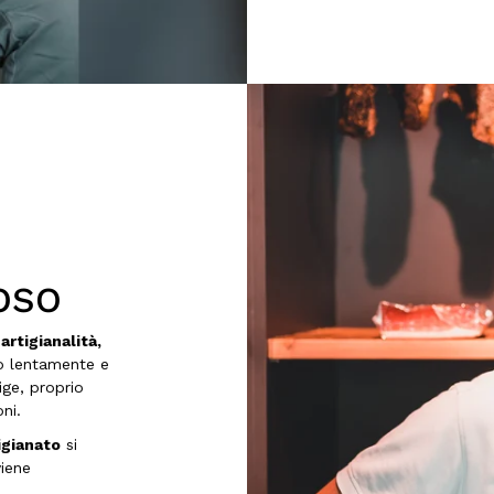
OSO
a
artigianalità,
no lentamente e
ige, proprio
ni.
igianato
si
iene