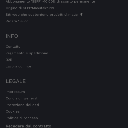
Cliente verificato
Abbonamento 'SEPP' -10,00% di sconto permanente
Qualità di prima scelta, conveniente e
Origine di SEPP'Manufaktur®
veloce. Ci tornerò volentieri. Grazie!
Siti web che sostengono progetti climatici 🌳
7.8.2026
Rivista "SEPP
INFO
Stefan
Cliente verificato
Contatto
Prodotti eccellenti. Consegna eccellente.
Pagamento e spedizione
Sempre così👍
B2B
7.8.2026
Lavora con noi
LEGALE
Silvia
Cliente verificato
Impressum
È tutto buonissimo, sembra delizioso e lo
ordinerò sicuramente ancora. 👍🤤🤤❤️
Condizioni generali
7.8.2026
Protezione dei dati
Cookies
Politica di recesso
Ellen
Recedere dal contratto