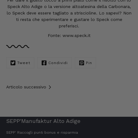
Per dare il giusto tocco a primi piatti come il risotto con lo
veloce. Eccellente
Speck Alto Adige o la versione altoatesina della Carbonara,
8.8.2026
lo Speck deve essere tagliato a striscioline. Lo sapevi? Non
ti resta che sperimentare e gustare lo Speck come
preferisci.
Kerstin
Fonte: www.speck.it
Cliente verificato
Trovo sempre questi prodotti davvero ottimi,
Li ordinerò di nuovo 😋
7.8.2026
Tweet
Condividi
Pin
Anonimo
Cliente verificato
Articolo successivo
Il prosciutto è il nostro preferito.
Semplicemente delizioso e lo mangiamo in
un batter d'occhio!!!!!!! Per questo ne
abbiamo fatto scorta.
7.8.2026
SEPP'Manufaktur Alto Adige
SEPP' Raccogli punti bonus e risparmia
Ulrich Karl