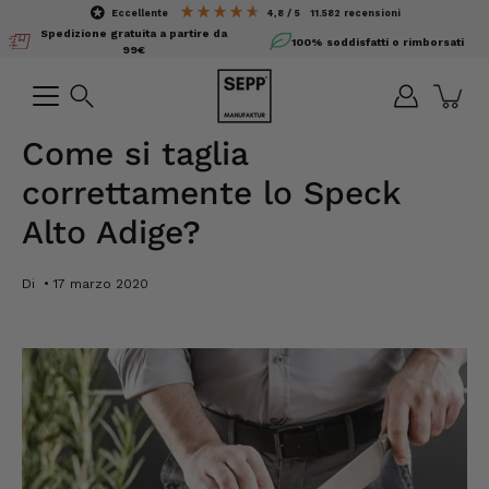
Salta
eccellente
4,8 / 5
11.582
recensioni
il
Spedizione gratuita a partire da
100% soddisfatti o rimborsati
contenuto
99€
Ricerca
Come si taglia
correttamente lo Speck
Alto Adige?
Di
17 marzo 2020